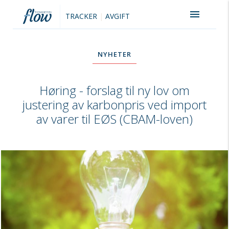
menu
TRACKER
|
AVGIFT
NYHETER
Høring - forslag til ny lov om
justering av karbonpris ved import
av varer til EØS (CBAM-loven)