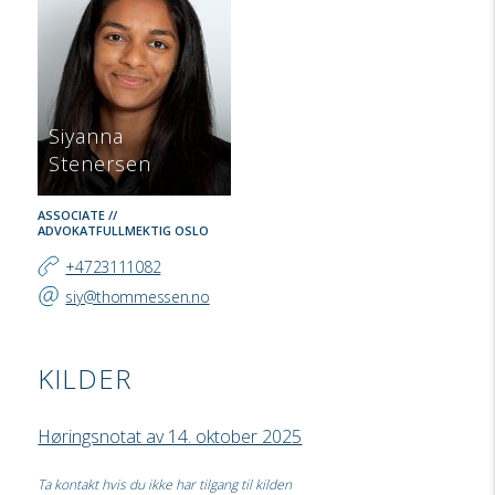
Siyanna
Stenersen
ASSOCIATE //
ADVOKATFULLMEKTIG
OSLO
+4723111082
siy@thommessen.no
KILDER
Høringsnotat av 14. oktober 2025
Ta kontakt hvis du ikke har tilgang til kilden