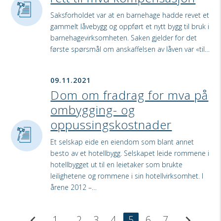
Saksforholdet var at en barnehage hadde revet et
gammelt låvebygg og oppført et nytt bygg til bruk i
barnehagevirksomheten. Saken gjelder for det
første spørsmål om anskaffelsen av låven var «til…
09.11.2021
Dom om fradrag for mva på
ombygging- og
oppussingskostnader
Et selskap eide en eiendom som blant annet
besto av et hotellbygg. Selskapet leide rommene i
hotellbygget ut til en leietaker som brukte
leilighetene og rommene i sin hotellvirksomhet. I
årene 2012 –…
chevron_left
chevron_right
1
2
3
4
5
6
7
...